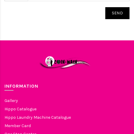
SEND
INFORMATION
Gallery
Hippo Catalogue
Hippo Laundry Machine Catalogue
Member Card