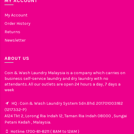
MY ACCOUNT
My Account
Order History
Returns
Newsletter
ABOUT US
Coin & Wash Laundry Malaysia is a company which carries on
business self-service laundry and dry laundry with no
attendants. All our outlets are open 24 hours a day, 7 days a
week
HQ : Coin & Wash Laundry System Sdn.Bhd. 201701003182
(1217332-P)
A124 Tkt 2, Lorong Ria Indah 12, Taman Ria Indah 08000 , Sungai
Petani Kedah , Malaysia.
Hotline: 1700-81-8211 ( 8AM to 12AM )