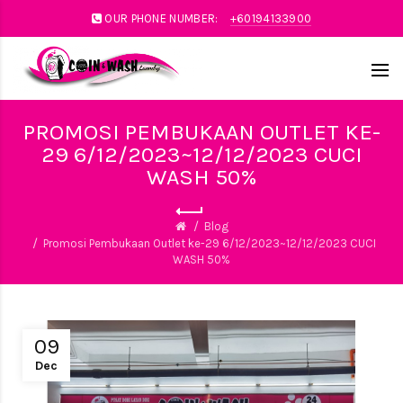
OUR PHONE NUMBER:
+60194133900
PROMOSI PEMBUKAAN OUTLET KE-
29 6/12/2023~12/12/2023 CUCI
WASH 50%
Blog
Promosi Pembukaan Outlet ke-29 6/12/2023~12/12/2023 CUCI
WASH 50%
09
Dec